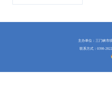
党
主办单位：三门峡市
政
联系方式：0398-2822
机
关