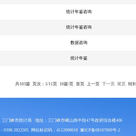
统计年鉴咨询
统计年鉴咨询
数据咨询
统计年鉴
共103篇
页次：1/11页
10篇/页
首页
上一页
下一页
尾页
转
：三门峡市统计局
地址：三门峡市崤山路中段47号政府综合楼406
398-2822505
网站标识码：4112000018
豫ICP备08107009号-2