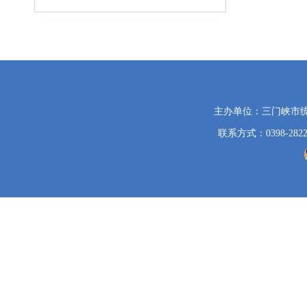
党
主办单位：三门峡市
政
联系方式：0398-2822
机
关