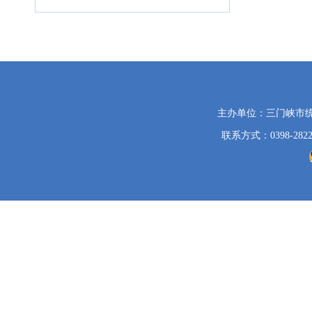
党
主办单位：三门峡市
政
联系方式：0398-2822
机
关