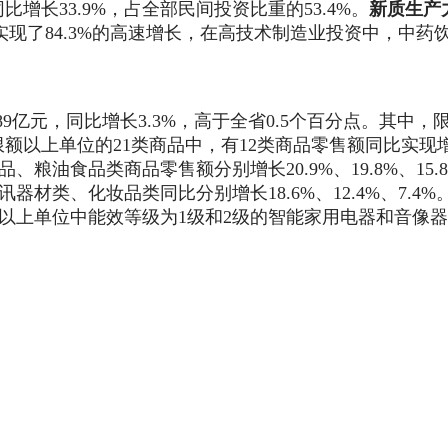
同比增长
33.9
%，占全部民间投资比重的
53.4
%。
新质生产
实现了
84.3
%的高速增长，在高技术制造业投资中，
中药
89
亿元，同比增长
3.3
%，高于全省
0.5
个百分点。其中，
限额以上单位的
21类商品中，
有
12
类商品零售额同比实现
品、粮油食品类商品零售额分别增长
20.9
%、
19.8
%、
15.8
讯器材类、化妆品类同比分别增长
18.6
%、
12.4
%、
7.4
%
以上单位中能效等级为
1级和2级的智能家用电器和音像