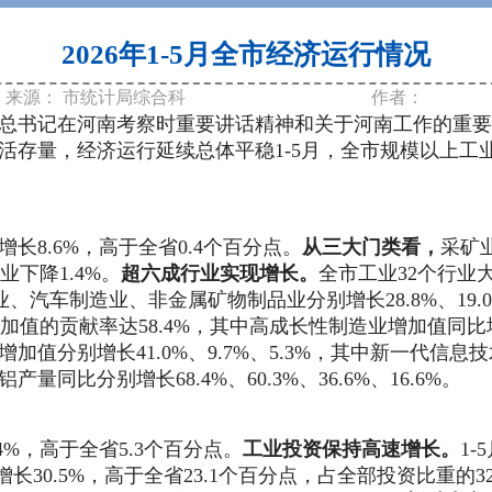
2026年1-5月全市经济运行情况
来源：
市统计局综合科
作者：
总书记在河南考察时重要讲话精神和关于河南工作的重要
活存量，经济运行
延续总体平稳1-5月，全市规模以上工业
长8.6%，高于全省0.4个百分点。
从三大门类看，
采矿
业下降1.4%。
超六成行业实现增长。
全市工业
32个行业
选业、汽车制造业、非金属矿物制品业分别增长
28.8
%、
19.0
增加值的贡献率达
58.4
%，其中高成长性制造业增加值同比
增加值分别增长
41.0
%、
9.7
%、
5.3
%，其中新一代信息技
铝产量同比分别增长
68.4
%、
60.3
%、
36.6
%、
16.6
%。
4
%，高于全省
5.3
个百分点。
工业投资
保持
高速增长。
1-5
增长
30.5
%，高于全省
23.1
个百分点，占全部投资比重的
3