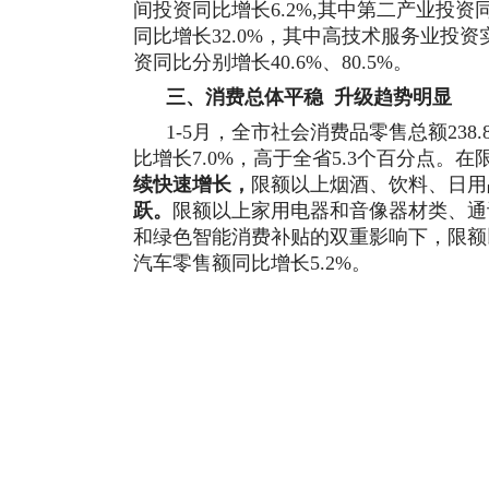
间投资同比增长
6.2
%,其中第二产业投资
同比增长
32.0
%，其中高技术服务业投资
资同比分别增长
40.6
%、
80.5
%。
三、消费总体平稳
升级趋势明显
1-5
月，全市社会消费品零售总额
238.
比增长
7.0
%，高于全省5.3个百分点。
在
续快速增长，
限额以上烟酒、饮料、日用
跃
。
限额以上家用电器和音像器材类、通
和绿色智能消费补贴的双重影响下，限额
汽车零售额同比增长
5.2
%。