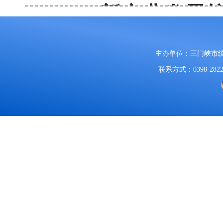
17.0%。
新产业发展
业、高技术产业、战略
主办单位：三门峡市
10.3%、9.5%。
部分
联系方式：0398-2822
有色金属、精甲醇产
17.8%、15.1%。
二、固定资产投资
1-8月，全市固定资
分点。
分产业看，
第
长13.7%，第三产业投