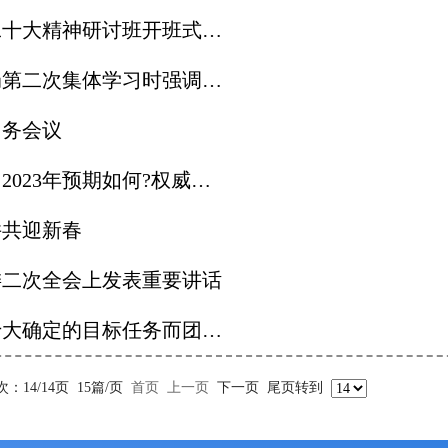
神研讨班开班式上发表重要讲话
加快构建新发展格局 增强发展的安全性主动权
常务会议
023年预期如何?权威回应!
并共迎新春
委二次全会上发表重要讲话
确定的目标任务而团结奋斗
次：14/14页
15篇/页
首页
上一页
下一页
尾页
转到